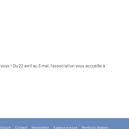
ous ! Du 22 avril au 3 mai, l’association vous accueille à
t touch
Contact
Newsletter
Espace presse
Mentions légales