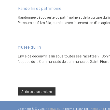
Rando lin et patrimoine
Randonnée découverte du patrimoine et de la culture du li
Parcours de 9 km à la journée, avec intervention d’un agric
Musée du lin
Envie de découvrir le lin sous toutes ses facettes ? Son hi
l’espace de la Communauté de communes de Saint-Pierre-l
Navigation
Articles plus anciens
des
Copyright © © 2026.
Festival du lin
Thème : Flash par
ThemeGrill
. Fi