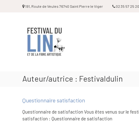
Aller
191, Route de Veules 76740 Saint Pierre le Viger
02 35 57 25 2
au
contenu
Festival
du
lin
Auteur/autrice :
Festivaldulin
Questionnaire satisfaction
Questionnaire de satisfaction Vous êtes venus sur le festi
satisfaction : Questionnaire de satisfaction