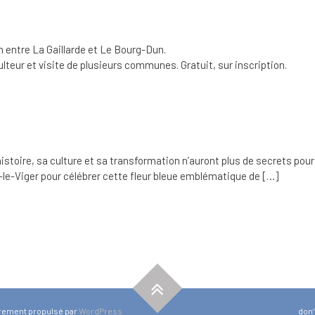
n entre La Gaillarde et Le Bourg-Dun.
ulteur et visite de plusieurs communes. Gratuit, sur inscription.
stoire, sa culture et sa transformation n’auront plus de secrets pour v
e-Viger pour célébrer cette fleur bleue emblématique de […]
èrement propulsé par
WordPress
don’