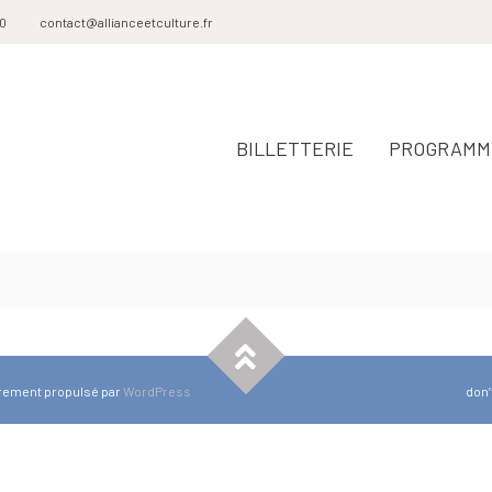
20
contact@allianceetculture.fr
BILLETTERIE
PROGRAMME
èrement propulsé par
WordPress
don’