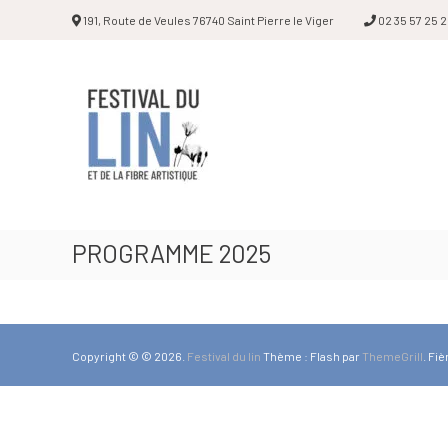
191, Route de Veules 76740 Saint Pierre le Viger
02 35 57 25 
Festival
du
lin
PROGRAMME 2025
Copyright © © 2026.
Festival du lin
Thème : Flash par
ThemeGrill
. Fi