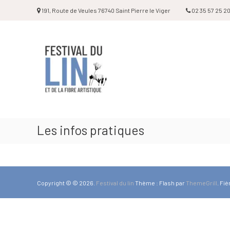
Aller
191, Route de Veules 76740 Saint Pierre le Viger
02 35 57 25 2
au
contenu
Festival
du
lin
Les infos pratiques
Copyright © © 2026.
Festival du lin
Thème : Flash par
ThemeGrill
. Fi