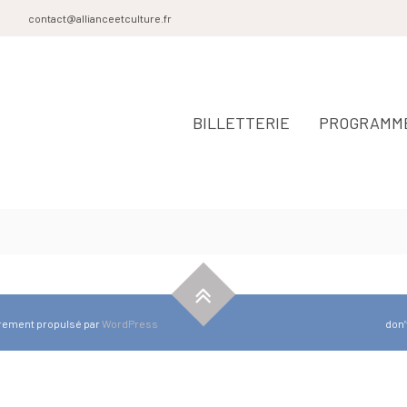
0
contact@allianceetculture.fr
BILLETTERIE
PROGRAMME
èrement propulsé par
WordPress
don’